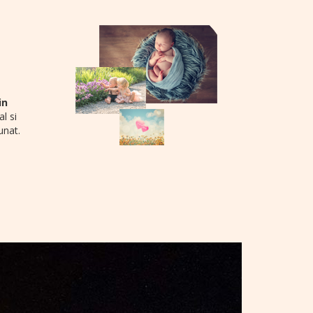
in
l si
unat.