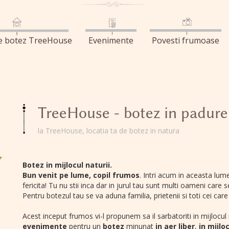
de botez TreeHouse
Evenimente
Povesti frumoase
TreeHouse - botez in padure
la TreeHouse, locatia ta de botez in natura
Botez in mijlocul naturii.
Bun venit pe lume, copil frumos
. Intri acum in aceasta lume
fericita! Tu nu stii inca dar in jurul tau sunt multi oameni care
Pentru botezul tau se va aduna familia, prietenii si toti cei c
Acest inceput frumos vi-l propunem sa il sarbatoriti in mijlocul 
evenimente
pentru un
botez
minunat
in aer liber
,
in mijlo