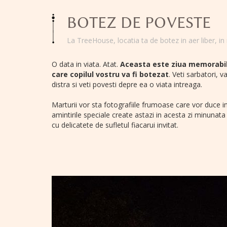
BOTEZ DE POVESTE
La TreeHouse, locatia ta de botez in aer liber, in
O data in viata. Atat.
Aceasta este ziua memorabil
care copilul vostru va fi botezat
. Veti sarbatori, va
distra si veti povesti depre ea o viata intreaga.
Marturii vor sta fotografiile frumoase care vor duce i
amintirile speciale create astazi in acesta zi minunata 
cu delicatete de sufletul fiacarui invitat.