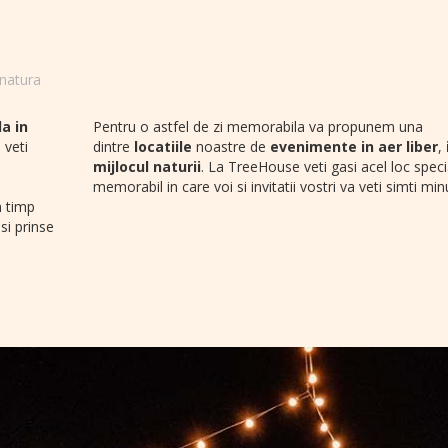
 natura
a in
Pentru o astfel de zi memorabila va propunem una
 veti
dintre
locatiile
noastre de
evenimente in aer liber
,
mijlocul naturii
. La TreeHouse veti gasi acel loc specia
memorabil in care voi si invitatii vostri va veti simti min
n timp
si prinse