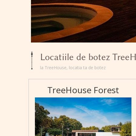
Locatiile de botez Tree
la TreeHouse, locatia ta de botez
TreeHouse Forest