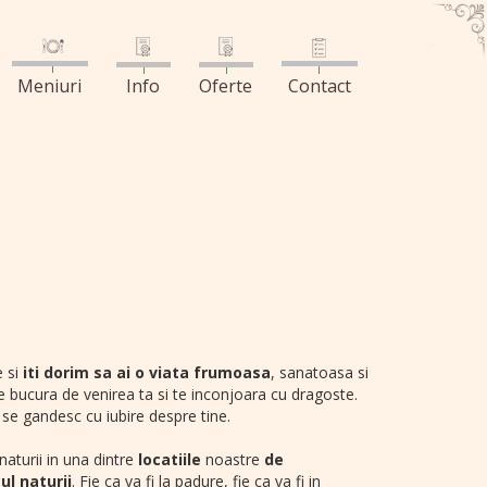
Meniuri
Info
Oferte
Contact
 si
iti dorim sa ai o viata frumoasa
, sanatoasa si
 se bucura de venirea ta si te inconjoara cu dragoste.
are se gandesc cu iubire despre tine.
naturii in una dintre
locatiile
noastre
de
cul naturii
. Fie ca va fi la padure, fie ca va fi in