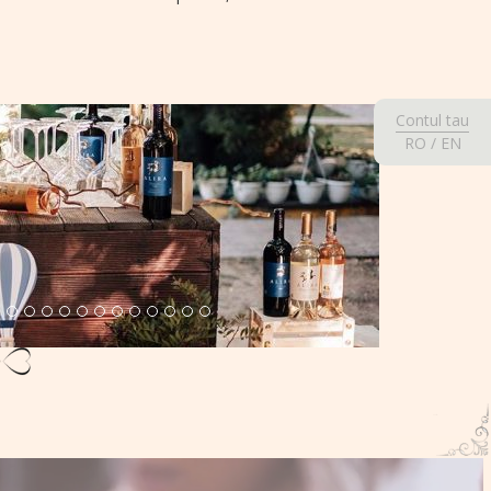
Contul tau
RO
/
EN