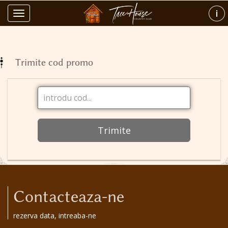
Toggle
navigation
Trimite cod promo
Trimite
Contacteaza-ne
rezerva data, intreaba-ne